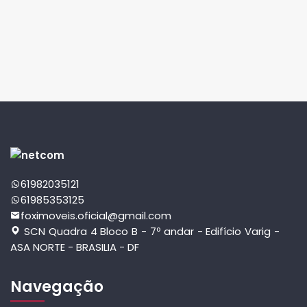
61982035121
61985353125
foximoveis.oficial@gmail.com
SCN Quadra 4 Bloco B - 7º andar - Edifício Varig -
ASA NORTE - BRASILIA - DF
Navegação