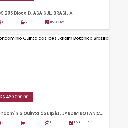
S 205 Bloco D, ASA SUL, BRASILIA
4
2
115,00 m²
R$ 460.000,00
ndomínio Quinta dos Ipês, JARDIM BOTANICO,
ASILIA
2
1
1
179,00 m²