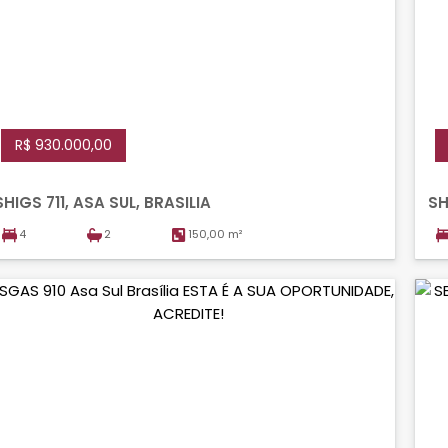
R$ 930.000,00
SHIGS 711, ASA SUL, BRASILIA
SH
4
2
150,00 m²