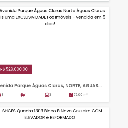
R$ 529.000,00
enida Parque Águas Claras, NORTE, AGUAS
LARAS
3
1
1
72,00 m²