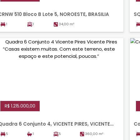
CRNW 510 Bloco B Lote 5, NOROESTE, BRASILIA
SQ
1
1
34,00 m²
R$ 1.215.000,00
Quadra 6 Conjunto 4, VICENTE PIRES, VICENTE
Co
PIRES
BR
5
1
5
360,00 m²