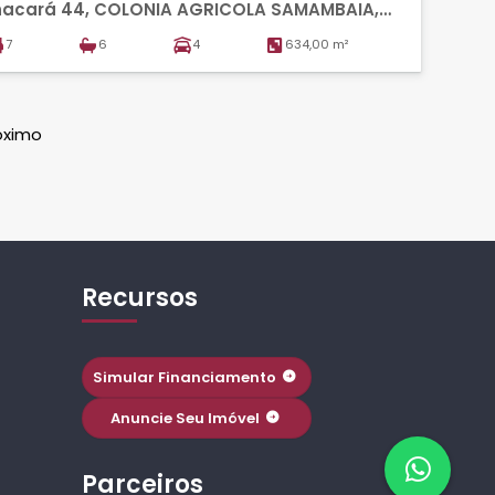
acará 44, COLONIA AGRICOLA SAMAMBAIA,
CENTE PIRES
7
6
4
634,00 m²
óximo
Recursos
Simular Financiamento
Anuncie Seu Imóvel
Parceiros