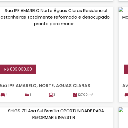
R$ 839.000,00
Rua IPE AMARELO, NORTE, AGUAS CLARAS
Av
C
4
1
1
127,00 m²