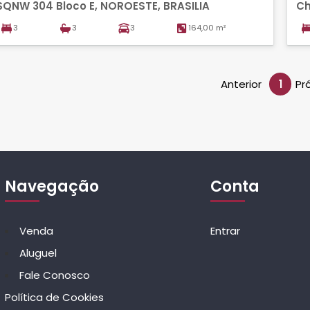
SQNW 304 Bloco E, NOROESTE, BRASILIA
Ch
VI
3
3
3
164,00 m²
Anterior
1
Pr
Navegação
Conta
Venda
Entrar
Aluguel
Fale Conosco
Política de Cookies