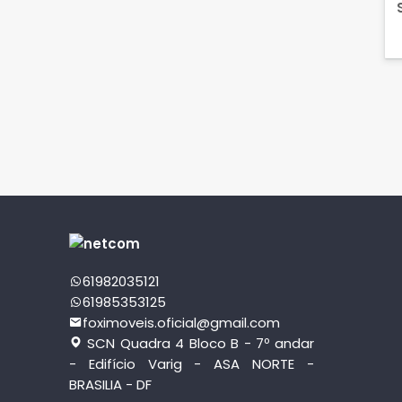
61982035121
61985353125
foximoveis.oficial@gmail.com
SCN Quadra 4 Bloco B - 7º andar
- Edifício Varig - ASA NORTE -
BRASILIA - DF