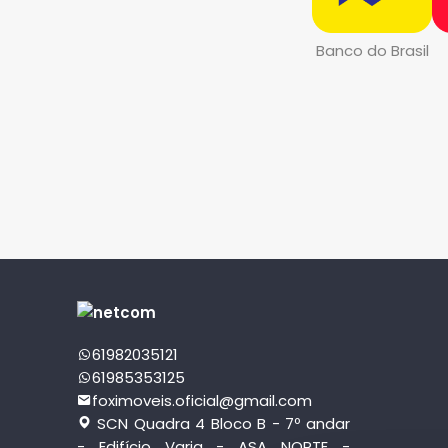
Banco do Brasil
61982035121
61985353125
foximoveis.oficial@gmail.com
SCN Quadra 4 Bloco B - 7º andar
- Edifício Varig - ASA NORTE -