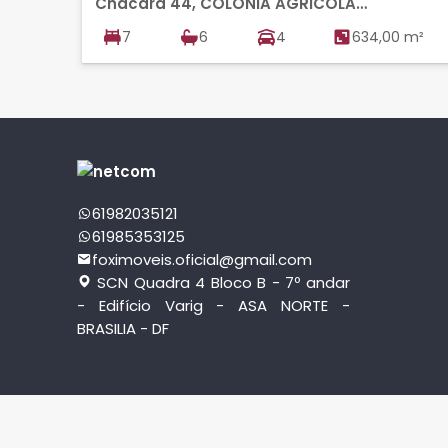
Chacará 44, COLONIA AGRICOLA
SAMAMBAIA, VICENTE PIRES
7
6
4
634,00 m²
61982035121
61985353125
foximoveis.oficial@gmail.com
SCN Quadra 4 Bloco B - 7º andar
- Edifício Varig - ASA NORTE -
BRASILIA - DF