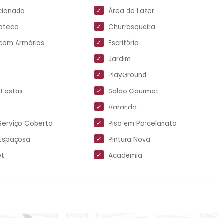
cionado
Área de Lazer
oteca
Churrasqueira
com Armários
Escritório
e
Jardim
PlayGround
 Festas
Salão Gourmet
Varanda
Serviço Coberta
Piso em Porcelanato
 Espaçosa
Pintura Nova
et
Academia